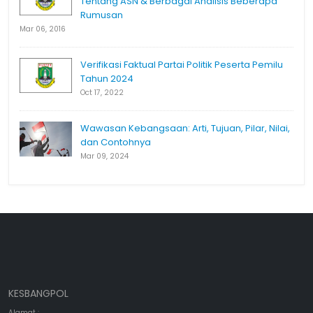
Tentang ASN & Berbagai Analisis Beberapa
Rumusan
Mar 06, 2016
Verifikasi Faktual Partai Politik Peserta Pemilu
Tahun 2024
Oct 17, 2022
Wawasan Kebangsaan: Arti, Tujuan, Pilar, Nilai,
dan Contohnya
Mar 09, 2024
KESBANGPOL
Alamat :