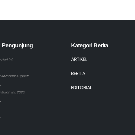
ik Pengunjung
Kategori Berita
ARTIKEL
Hari ini:
.
BERITA
 Kemarin: August:
.
EDITORIAL
Bulan ini: 2026:
.
.