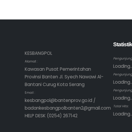
Statist
KESBANGPOL
Pengunjung 
Alamat :
Loading..
Kawasan Pusat Pemerintahan
Pengunjung
Provinsi Banten Jl. Syech Nawawi Al-
Loading..
Bantani Curug Kota Serang
Pengunjung 
Email :
Loading..
kesbangpol@bantenprov.go.id /
Total Hits:
badankesbangpolbanten2@gmail.com
Loading..
HELP DESK (0254) 267142