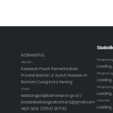
Statist
KESBANGPOL
Pengunjung 
Alamat :
Loading..
Kawasan Pusat Pemerintahan
Pengunjung
Provinsi Banten Jl. Syech Nawawi Al-
Loading..
Bantani Curug Kota Serang
Pengunjung 
Email :
Loading..
kesbangpol@bantenprov.go.id /
Total Hits:
badankesbangpolbanten2@gmail.com
Loading..
HELP DESK (0254) 267142