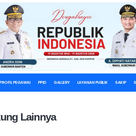
BERANDA
DOKUMEN PENDUKUNG LAINNYA
Dokumen Pendukung Lainny
SAKIP
PROFIL PEGAWAI
PPID
GALLERY
LAYANAN PUBLIK
SAKIP
S
ung Lainnya