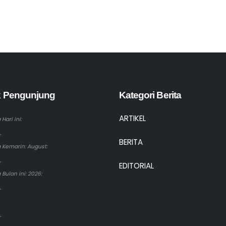
ik Pengunjung
Kategori Berita
ARTIKEL
Hari ini:
.
BERITA
 Kemarin: August:
.
EDITORIAL
Bulan ini: 2026:
.
.