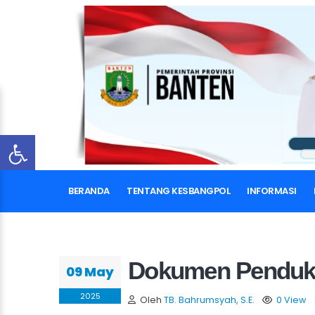
BERANDA
TENTANG KESBANGPOL
INFORMASI
Dokumen Penduk
09 May
2025
Oleh
TB. Bahrumsyah, S.E.
0 View