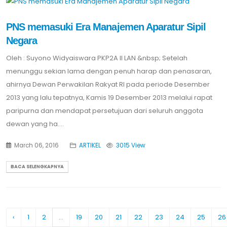
PNS memasuki Era Manajemen Aparatur Sipil
Negara
Oleh : Suyono Widyaiswara PKP2A II LAN &nbsp; Setelah
menunggu sekian lama dengan penuh harap dan penasaran,
ahirnya Dewan Perwakilan Rakyat RI pada periode Desember
2013 yang lalu tepatnya, Kamis 19 Desember 2013 melalui rapat
paripurna dan mendapat persetujuan dari seluruh anggota
dewan yang ha....
March 06, 2016
ARTIKEL
3015 View
BACA SELENGKAPNYA
‹
1
2
...
19
20
21
22
23
24
25
26