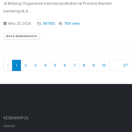
di Bidang Organisasi Kemasyarakatan di Provinsi Banten
bertempat d....
May 20, 2024
ARTIKEL
759 View
BACA SELENGKAPNYA
‹
1
2
3
4
5
6
7
8
9
10
...
27
KESBANGPOL
Alamat :