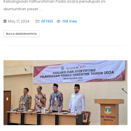
Kebangsaan Fathurohman Pada acara penutupan ini
diumumkan peser....
May 17, 2024
ARTIKEL
198 View
BACA SELENGKAPNYA