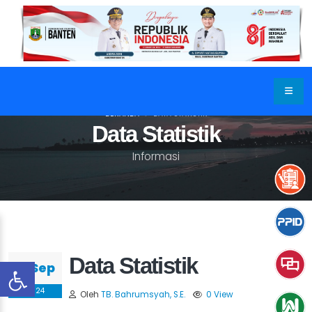
BERANDA
DATA STATISTIK
Data Statistik
Informasi
Data Statistik
12 Sep
2024
Oleh
TB. Bahrumsyah, S.E.
0 View